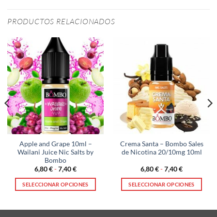
PRODUCTOS RELACIONADOS
Apple and Grape 10ml –
Crema Santa – Bombo Sales
Wailani Juice Nic Salts by
de Nicotina 20/10mg 10ml
Bombo
Rango
Rango
6,80
€
-
7,40
€
6,80
€
-
7,40
€
de
de
precios:
precios:
SELECCIONAR OPCIONES
SELECCIONAR OPCIONES
desde
desde
6,80 €
6,80 €
Este
Este
hasta
hasta
producto
producto
7,40 €
7,40 €
tiene
tiene