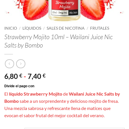
INICIO
/
LÍQUIDOS
/
SALES DE NICOTINA
/
FRUTALES
Strawberry Mojito 10ml – Wailani Juice Nic
Salts by Bombo
Rango
6,80
-
7,40
€
€
de
precios:
El
líquido Strawberry Mojito
de
Wailani Juice Nic Salts by
desde
Bombo
sabe a un sorprendente y delicioso mojito de fresa.
6,80 €
Una mezcla sabrosa y refrescante llena de matices que
hasta
evocan el sabor frutal del mejor cocktail del verano.
7,40 €