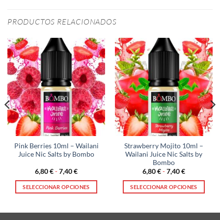
PRODUCTOS RELACIONADOS
Pink Berries 10ml – Wailani
Strawberry Mojito 10ml –
Juice Nic Salts by Bombo
Wailani Juice Nic Salts by
Bombo
Rango
Rango
6,80
€
-
7,40
€
6,80
€
-
7,40
€
de
de
precios:
precios:
SELECCIONAR OPCIONES
SELECCIONAR OPCIONES
desde
desde
6,80 €
6,80 €
Este
Este
hasta
hasta
producto
producto
7,40 €
7,40 €
tiene
tiene