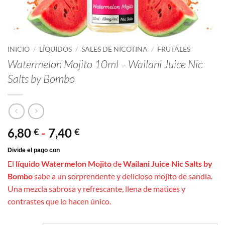
INICIO
/
LÍQUIDOS
/
SALES DE NICOTINA
/
FRUTALES
Watermelon Mojito 10ml – Wailani Juice Nic
Salts by Bombo
Rango
6,80
-
7,40
€
€
de
precios:
El
líquido Watermelon Mojito
de
Wailani Juice Nic Salts by
desde
Bombo
sabe a un sorprendente y delicioso mojito de sandía.
6,80 €
Una mezcla sabrosa y refrescante, llena de matices y
hasta
contrastes que lo hacen único.
7,40 €