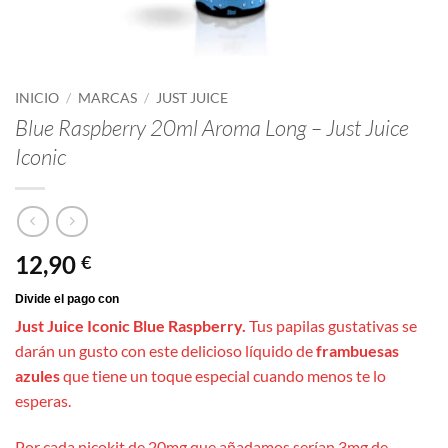
INICIO
/
MARCAS
/
JUST JUICE
Blue Raspberry 20ml Aroma Long – Just Juice
Iconic
12,90
€
Just Juice Iconic Blue Raspberry.
Tus papilas gustativas se
darán un gusto con este delicioso líquido de
frambuesas
azules
que tiene un toque especial cuando menos te lo
esperas.
Por cada nicokit de 20mg que añadamos serían 3mg de