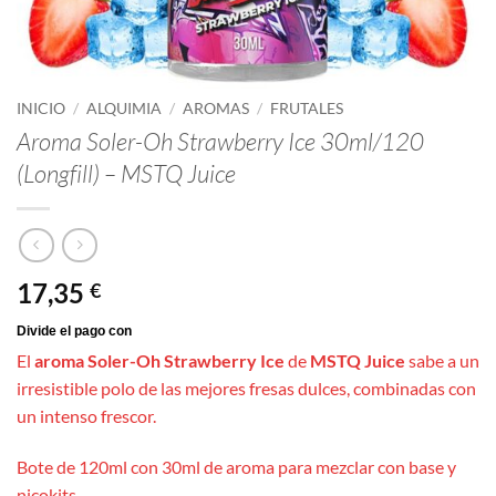
INICIO
/
ALQUIMIA
/
AROMAS
/
FRUTALES
Aroma Soler-Oh Strawberry Ice 30ml/120
(Longfill) – MSTQ Juice
17,35
€
El
aroma Soler-Oh Strawberry Ice
de
MSTQ Juice
sabe a un
irresistible polo de las mejores fresas dulces, combinadas con
un intenso frescor.
Bote de 120ml con 30ml de aroma para mezclar con base y
nicokits