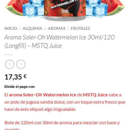
INICIO
/
ALQUIMIA
/
AROMAS
/
FRUTALES
Aroma Soler-Oh Watermelon Ice 30ml/120
(Longfill) – MSTQ Juice
17,35
€
El
aroma Soler-Oh Watermelon Ice
de
MSTQ Juice
sabe a
un polo de jugosa sandía dulce, con un toque extra fresco que
hace de este eliquid algo inigualable.
Bote de 120ml con 30ml de aroma para mezclar con base y
nicokits