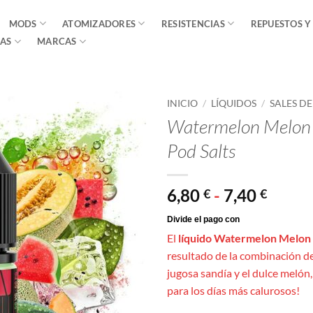
MODS
ATOMIZADORES
RESISTENCIAS
REPUESTOS Y
AS
MARCAS
INICIO
/
LÍQUIDOS
/
SALES D
Watermelon Melon
Pod Salts
Rang
6,80
-
7,40
€
€
de
precio
El
líquido Watermelon Melon 
desde
resultado de la combinación de 
6,80 €
jugosa sandía y el dulce melón,
hasta
para los días más calurosos!
7,40 €