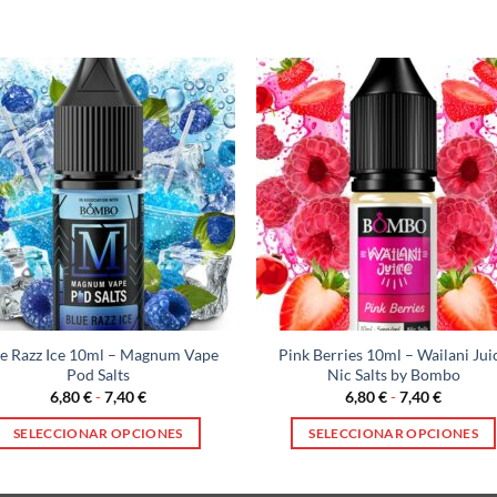
e Razz Ice 10ml – Magnum Vape
Pink Berries 10ml – Wailani Jui
Pod Salts
Nic Salts by Bombo
Rango
Rango
6,80
€
-
7,40
€
6,80
€
-
7,40
€
de
de
precios:
precios:
SELECCIONAR OPCIONES
SELECCIONAR OPCIONES
desde
desde
6,80 €
6,80 €
Este
Este
hasta
hasta
producto
producto
7,40 €
7,40 €