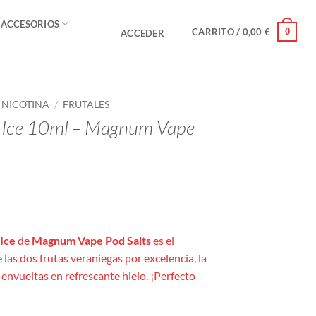
 ACCESORIOS
0
CARRITO /
0,00
€
ACCEDER
E NICOTINA
/
FRUTALES
 Ice 10ml – Magnum Vape
o
s:
Ice
de
Magnum Vape Pod Salts
es el
las dos frutas veraniegas por excelencia, la
 envueltas en refrescante hielo. ¡Perfecto