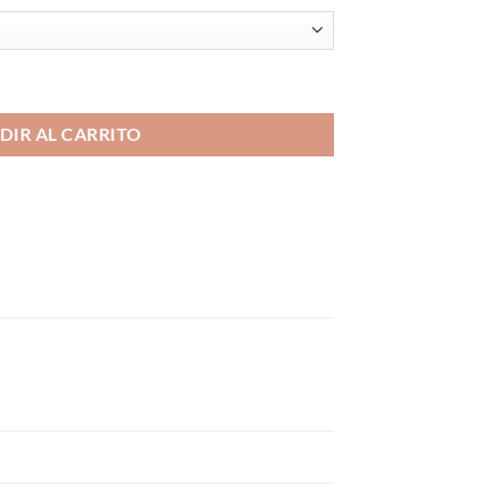
gnum Vape Pod Salts cantidad
DIR AL CARRITO