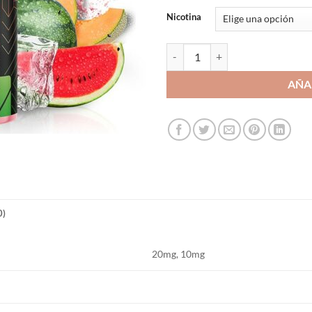
Nicotina
Watermelon Melon Ice 10ml - Ma
AÑA
0)
20mg, 10mg