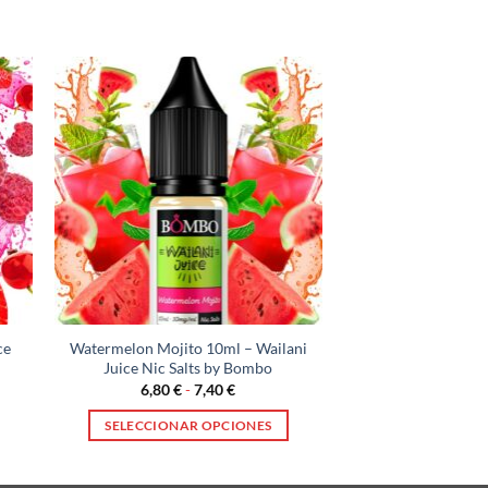
ce
Watermelon Mojito 10ml – Wailani
Juice Nic Salts by Bombo
Rango
6,80
€
-
7,40
€
de
precios:
SELECCIONAR OPCIONES
desde
6,80 €
Este
hasta
producto
7,40 €