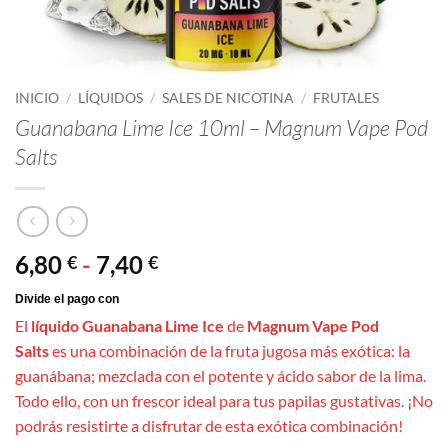
INICIO
/
LÍQUIDOS
/
SALES DE NICOTINA
/
FRUTALES
Guanabana Lime Ice 10ml – Magnum Vape Pod
Salts
Rango
6,80
-
7,40
€
€
de
precios:
El
líquido Guanabana Lime Ice
de
Magnum Vape Pod
desde
Salts
es una combinación de la fruta jugosa más exótica: la
6,80 €
guanábana; mezclada con el potente y ácido sabor de la lima.
hasta
Todo ello, con un frescor ideal para tus papilas gustativas. ¡No
7,40 €
podrás resistirte a disfrutar de esta exótica combinación!