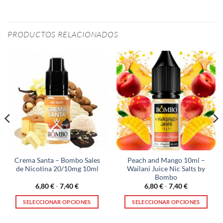
PRODUCTOS RELACIONADOS
Crema Santa – Bombo Sales
Peach and Mango 10ml –
de Nicotina 20/10mg 10ml
Wailani Juice Nic Salts by
Bombo
Rango
Rango
6,80
€
-
7,40
€
6,80
€
-
7,40
€
de
de
precios:
precios:
SELECCIONAR OPCIONES
SELECCIONAR OPCIONES
desde
desde
6,80 €
6,80 €
Este
Este
hasta
hasta