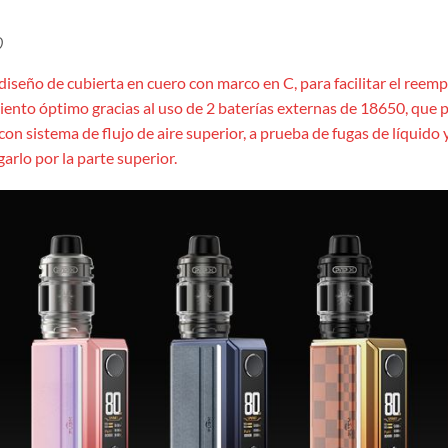
o
 diseño de cubierta en cuero con marco en C, para facilitar el ree
imiento óptimo gracias al uso de 2 baterías externas de 18650, qu
n sistema de flujo de aire superior, a prueba de fugas de líquido 
rlo por la parte superior.