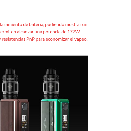
mplazamiento de batería, pudiendo mostrar un
e permiten alcanzar una potencia de 177W.
y resistencias PnP para economizar el vapeo.