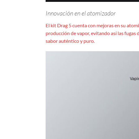
Innovación en el atomizador
El kit Drag 5 cuenta con mejoras en su atomi
producción de vapor, evitando así las fugas
sabor auténtico y puro.