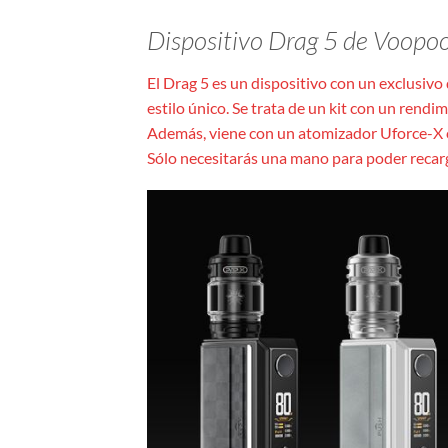
Dispositivo Drag 5 de Voopo
El Drag 5 es un dispositivo con un exclusivo
estilo único. Se trata de un kit con un rend
Además, viene con un atomizador Uforce-X co
Sólo necesitarás una mano para poder recarga