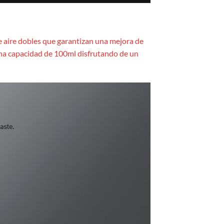
de aire dobles que garantizan una mejora de
 una capacidad de 100ml disfrutando de un