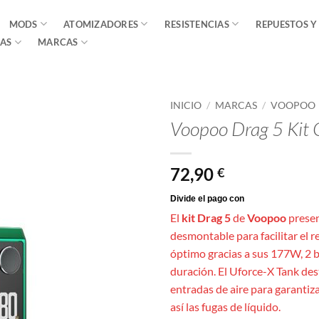
MODS
ATOMIZADORES
RESISTENCIAS
REPUESTOS Y
AS
MARCAS
INICIO
/
MARCAS
/
VOOPOO
Voopoo Drag 5 Kit 
72,90
€
El
kit Drag 5
de
Voopoo
presen
desmontable para facilitar el 
óptimo gracias a sus 177W, 2 b
duración. El Uforce-X Tank dest
entradas de aire para garanti
así las fugas de líquido.