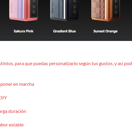
tintos, para que puedas personalizarlo según tus gustos, y así pod
e poner en marcha
 DIY
arga duración
abor estable