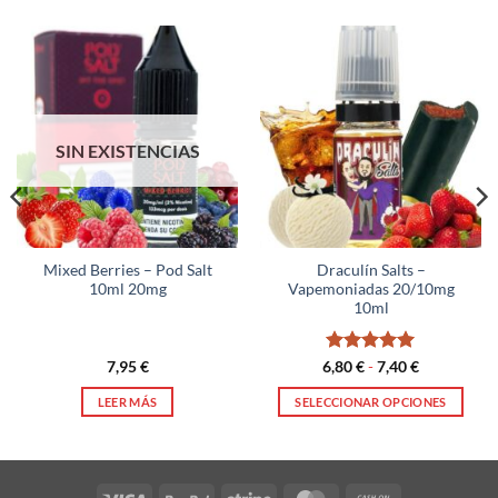
SIN EXISTENCIAS
Mixed Berries – Pod Salt
Draculín Salts –
10ml 20mg
Vapemoniadas 20/10mg
10ml
Valorado
Rango
7,95
€
6,80
€
-
7,40
€
de
con
5
de 5
precios:
LEER MÁS
SELECCIONAR OPCIONES
desde
6,80 €
Este
hasta
producto
7,40 €
tiene
múltiples