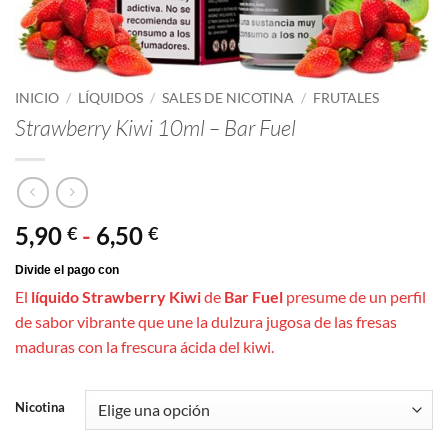
INICIO
/
LÍQUIDOS
/
SALES DE NICOTINA
/
FRUTALES
Strawberry Kiwi 10ml – Bar Fuel
Rango
5,90
-
6,50
€
€
de
precios:
El
líquido Strawberry Kiwi
de
Bar Fuel
presume de un perfil
desde
de sabor vibrante que une la dulzura jugosa de las fresas
5,90 €
maduras con la frescura ácida del kiwi.
hasta
6,50 €
Nicotina