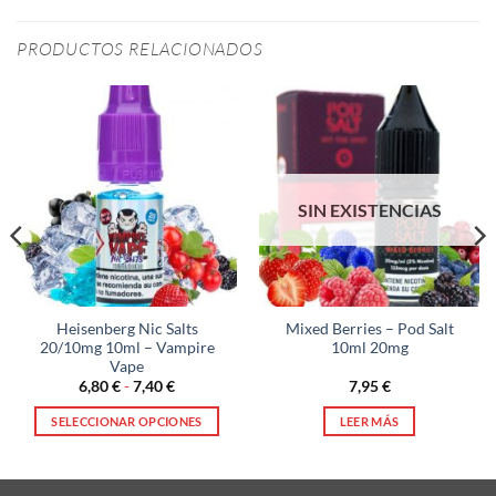
PRODUCTOS RELACIONADOS
SIN EXISTENCIAS
Heisenberg Nic Salts
Mixed Berries – Pod Salt
20/10mg 10ml – Vampire
10ml 20mg
Vape
Rango
6,80
€
-
7,40
€
7,95
€
de
precios:
SELECCIONAR OPCIONES
LEER MÁS
desde
6,80 €
Este
hasta
producto
7,40 €
tiene