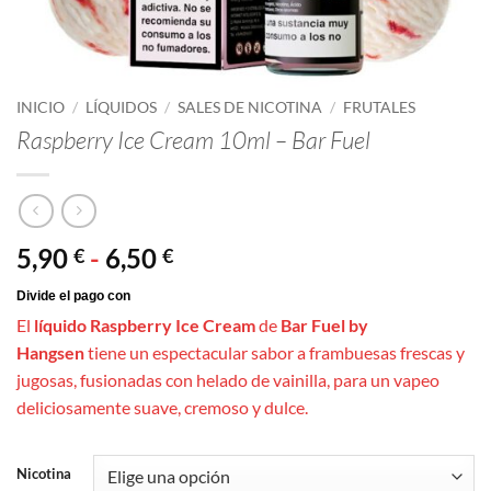
INICIO
/
LÍQUIDOS
/
SALES DE NICOTINA
/
FRUTALES
Raspberry Ice Cream 10ml – Bar Fuel
Rango
5,90
-
6,50
€
€
de
precios:
El
líquido Raspberry Ice Cream
de
Bar Fuel by
desde
Hangsen
tiene un espectacular sabor a frambuesas frescas y
5,90 €
jugosas, fusionadas con helado de vainilla, para un vapeo
hasta
deliciosamente suave, cremoso y dulce.
6,50 €
Nicotina