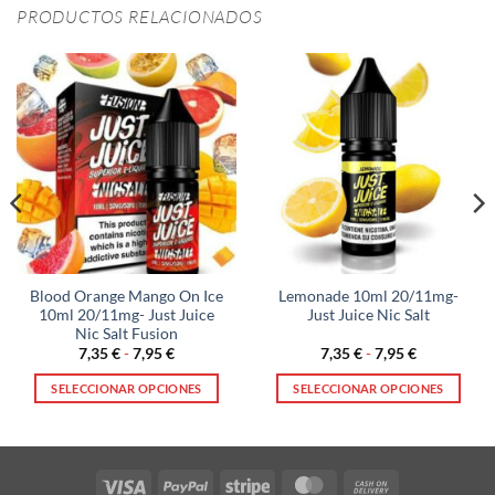
PRODUCTOS RELACIONADOS
Blood Orange Mango On Ice
Lemonade 10ml 20/11mg-
10ml 20/11mg- Just Juice
Just Juice Nic Salt
Nic Salt Fusion
Rango
Rango
7,35
€
-
7,95
€
7,35
€
-
7,95
€
de
de
precios:
precios:
SELECCIONAR OPCIONES
SELECCIONAR OPCIONES
desde
desde
7,35 €
7,35 €
Este
Este
hasta
hasta
producto
producto
7,95 €
7,95 €
tiene
tiene
múltiples
múltiples
Visa
PayPal
Stripe
MasterCard
Cash