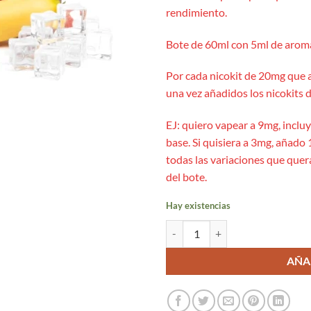
rendimiento.
Bote de 60ml con 5ml de aroma
Por cada nicokit de 20mg que 
una vez añadidos los nicokits d
EJ: quiero vapear a 9mg, inclu
base. Si quisiera a 3mg, añado 1
todas las variaciones que quer
del bote.
Hay existencias
Strawberry Banana Ice Longfill 5m
AÑA