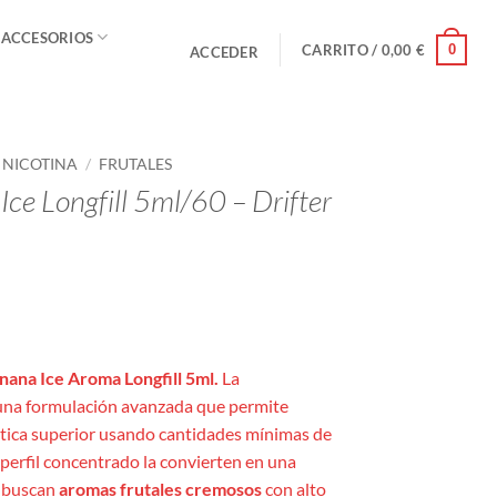
 ACCESORIOS
0
CARRITO /
0,00
€
ACCEDER
E NICOTINA
/
FRUTALES
ce Longfill 5ml/60 – Drifter
ana Ice Aroma Longfill 5ml.
La
una formulación avanzada que permite
tica superior usando cantidades mínimas de
u perfil concentrado la convierten en una
s buscan
aromas frutales cremosos
con alto