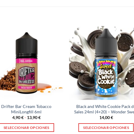
Drifter Bar Cream Tobacco
Black and White Cookie Pack d
MiniLongfill 6ml
Sales 24ml (4+20) – Wonder Sw
Rango
4,90
€
-
13,90
€
14,00
€
de
precios:
SELECCIONAR OPCIONES
SELECCIONAR OPCIONES
desde
4,90 €