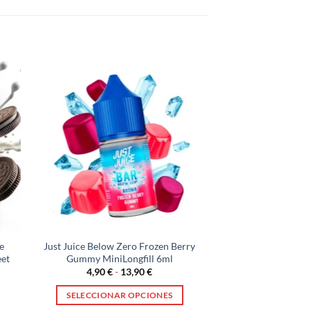
e
Just Juice Below Zero Frozen Berry
eet
Gummy MiniLongfill 6ml
Rango
4,90
€
-
13,90
€
de
precios:
SELECCIONAR OPCIONES
desde
4,90 €