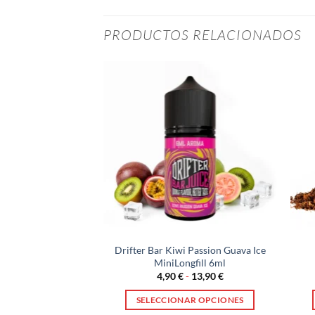
PRODUCTOS RELACIONADOS
 Zero Blackcurrant
Drifter Bar Kiwi Passion Guava Ice
Longfill 6ml
MiniLongfill 6ml
Rango
Rango
-
13,90
€
4,90
€
-
13,90
€
de
de
precios:
precios:
AR OPCIONES
SELECCIONAR OPCIONES
desde
desde
4,90 €
4,90 €