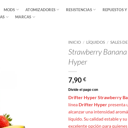
MODS
ATOMIZADORES
RESISTENCIAS
REPUESTOS Y
AS
MARCAS
INICIO
/
LÍQUIDOS
/
SALES D
Strawberry Banana I
Hyper
7,90
€
Drifter Hyper Strawberry Ban
línea
Drifter Hyper
presenta 
alcanzar una intensidad aromá
líquido. Su calidad estable y s
excelente opción para quiene