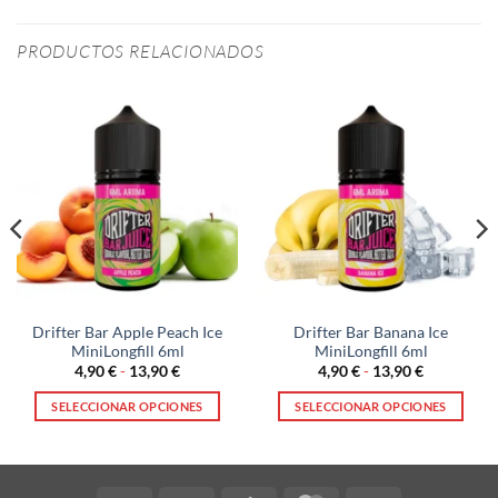
PRODUCTOS RELACIONADOS
Drifter Bar Apple Peach Ice
Drifter Bar Banana Ice
MiniLongfill 6ml
MiniLongfill 6ml
Rango
Rango
4,90
€
-
13,90
€
4,90
€
-
13,90
€
de
de
precios:
precios:
SELECCIONAR OPCIONES
SELECCIONAR OPCIONES
desde
desde
4,90 €
4,90 €
Este
Este
hasta
hasta
producto
producto
13,90 €
13,90 €
tiene
tiene