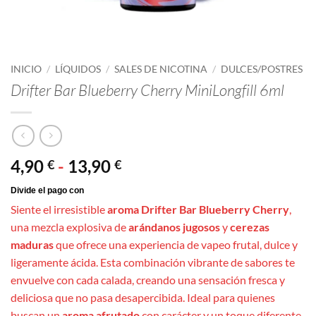
INICIO
/
LÍQUIDOS
/
SALES DE NICOTINA
/
DULCES/POSTRES
Drifter Bar Blueberry Cherry MiniLongfill 6ml
Rango
4,90
-
13,90
€
€
de
precios:
Siente el irresistible
aroma Drifter Bar Blueberry Cherry
,
desde
una mezcla explosiva de
arándanos jugosos
y
cerezas
4,90 €
maduras
que ofrece una experiencia de vapeo frutal, dulce y
hasta
ligeramente ácida. Esta combinación vibrante de sabores te
13,90 €
envuelve con cada calada, creando una sensación fresca y
deliciosa que no pasa desapercibida. Ideal para quienes
buscan un
aroma afrutado
con carácter y un toque diferente.