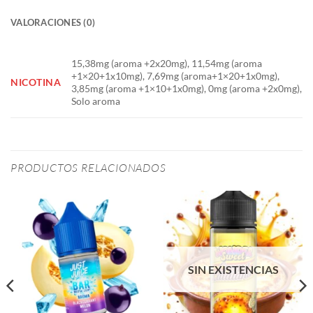
VALORACIONES (0)
15,38mg (aroma +2x20mg), 11,54mg (aroma
+1×20+1x10mg), 7,69mg (aroma+1×20+1x0mg),
NICOTINA
3,85mg (aroma +1×10+1x0mg), 0mg (aroma +2x0mg),
Solo aroma
PRODUCTOS RELACIONADOS
SIN EXISTENCIAS