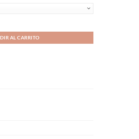
 e-liquids 10ml cantidad
DIR AL CARRITO