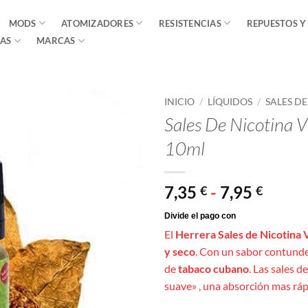
MODS
ATOMIZADORES
RESISTENCIAS
REPUESTOS Y
AS
MARCAS
INICIO
/
LÍQUIDOS
/
SALES D
Sales De Nicotina Vi
10ml
Rang
7,35
-
7,95
€
€
de
precio
El
Herrera Sales de Nicotina 
desde
y seco
. Con un sabor contunde
7,35 €
de
tabaco cubano
. Las sales 
hasta
suave» , una absorción mas ráp
7,95 €