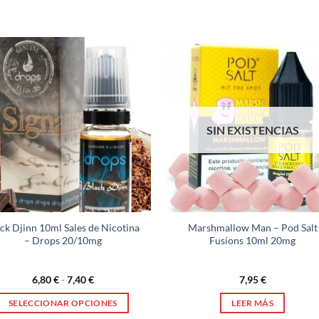
SIN EXISTENCIAS
ck Djinn 10ml Sales de Nicotina
Marshmallow Man – Pod Salt
– Drops 20/10mg
Fusions 10ml 20mg
Rango
6,80
€
-
7,40
€
7,95
€
de
precios:
SELECCIONAR OPCIONES
LEER MÁS
desde
6,80 €