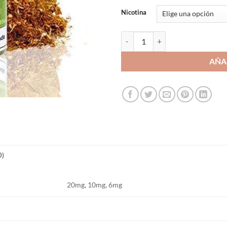
Nicotina
Sales De Nicotina Viura - Herrera
AÑA
0)
20mg, 10mg, 6mg