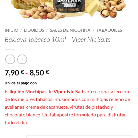
INICIO
/
LÍQUIDOS
/
SALES DE NICOTINA
/
TABAQUILES
Baklava Tobacco 10ml – Viper Nic Salts
Rango
7,90
-
8,50
€
€
de
precios:
El
líquido Mochipas
de
Viper Nic Salts
ofrece una selección
desde
de los mejores tabacos infusionados con milhojas relleno de
7,90 €
avellanas, crema de cacahuete, virutas de pistacho y
hasta
chocolate blanco. Un tabapostre formulado para disfrutar
8,50 €
todo el día.