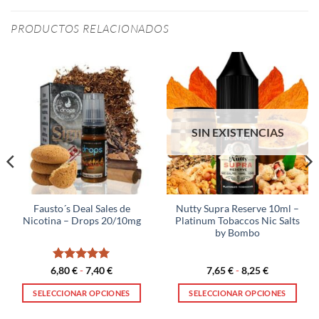
PRODUCTOS RELACIONADOS
SIN EXISTENCIAS
Fausto´s Deal Sales de
Nutty Supra Reserve 10ml –
Nicotina – Drops 20/10mg
Platinum Tobaccos Nic Salts
by Bombo
Valorado
Rango
Rango
6,80
€
-
7,40
€
7,65
€
-
8,25
€
de
de
con
5
de 5
precios:
precios:
SELECCIONAR OPCIONES
SELECCIONAR OPCIONES
desde
desde
6,80 €
7,65 €
Este
Este
hasta
hasta