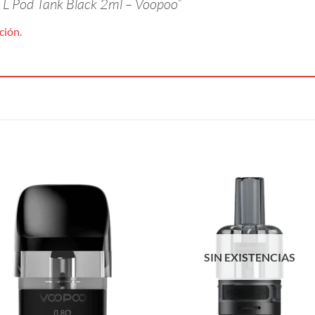
DTL Pod Tank Black 2ml – Voopoo”
ción.
SIN EXISTENCIAS