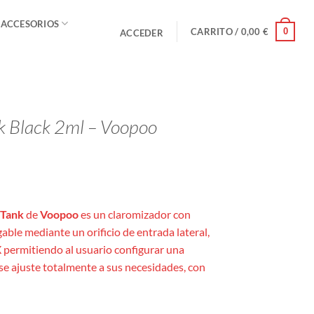
 ACCESORIOS
0
CARRITO /
0,00
€
ACCEDER
k Black 2ml – Voopoo
 Tank
de
Voopoo
es un claromizador con
gable mediante un orificio de entrada lateral,
 X permitiendo al usuario configurar una
se ajuste totalmente a sus necesidades, con