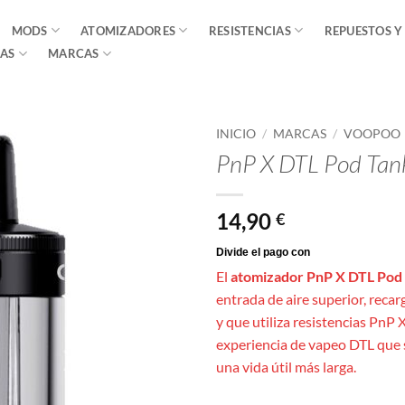
MODS
ATOMIZADORES
RESISTENCIAS
REPUESTOS Y
AS
MARCAS
INICIO
/
MARCAS
/
VOOPOO
PnP X DTL Pod Tan
14,90
€
El
atomizador PnP X DTL Pod
entrada de aire superior, recar
y que utiliza resistencias PnP
experiencia de vapeo DTL que 
una vida útil más larga.