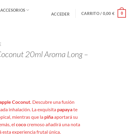
 ACCESORIOS
0
CARRITO /
0,00
€
ACCEDER
E
Coconut 20ml Aroma Long –
eapple Coconut.
Descubre una fusión
cada inhalación. La exquisita
papaya
te
pical, mientras que la
piña
aportará su
emás, el
coco
cremoso añadirá una nota
 esta experiencia frutal única.