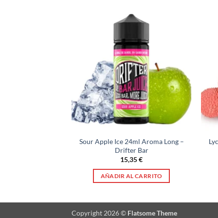
24ml Aroma Long –
Sour Apple Ice 24ml Aroma Long –
Ly
ter Bar
Drifter Bar
,35
€
15,35
€
AL CARRITO
AÑADIR AL CARRITO
Copyright 2026 ©
Flatsome Theme