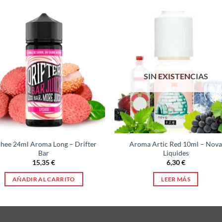
SIN EXISTENCIAS
chee 24ml Aroma Long – Drifter
Aroma Artic Red 10ml – Nov
Bar
Liquides
15,35
€
6,30
€
AÑADIR AL CARRITO
LEER MÁS