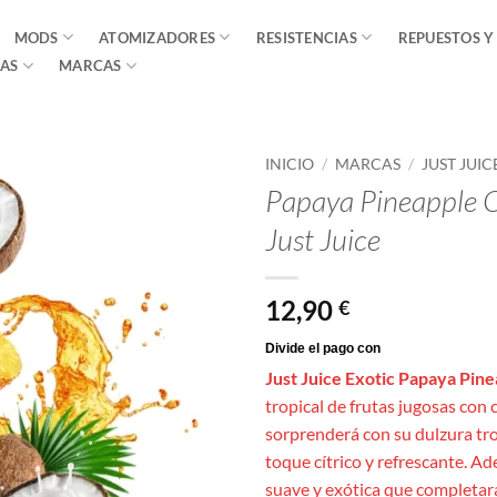
MODS
ATOMIZADORES
RESISTENCIAS
REPUESTOS Y
AS
MARCAS
INICIO
/
MARCAS
/
JUST JUIC
Papaya Pineapple 
Just Juice
12,90
€
Just Juice Exotic Papaya Pin
tropical de frutas jugosas con 
sorprenderá con su dulzura tro
toque cítrico y refrescante. Ad
suave y exótica que completará