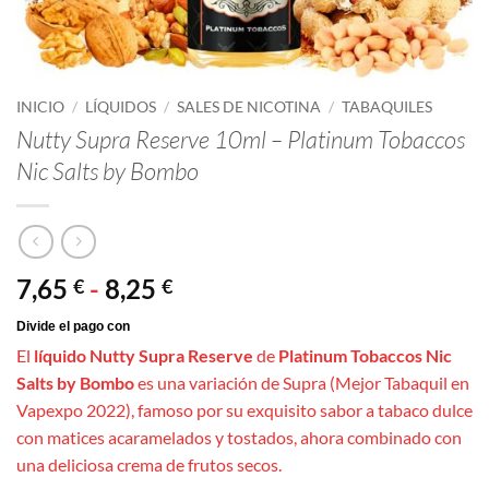
INICIO
/
LÍQUIDOS
/
SALES DE NICOTINA
/
TABAQUILES
Nutty Supra Reserve 10ml – Platinum Tobaccos
Nic Salts by Bombo
Rango
7,65
-
8,25
€
€
de
precios:
El
líquido Nutty Supra Reserve
de
Platinum Tobaccos Nic
desde
Salts by Bombo
es una variación de Supra (Mejor Tabaquil en
7,65 €
Vapexpo 2022), famoso por su exquisito sabor a tabaco dulce
hasta
con matices acaramelados y tostados, ahora combinado con
8,25 €
una deliciosa crema de frutos secos.