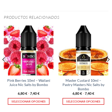
PRODUCTOS RELACIONADOS
Pink Berries 10ml – Wailani
Master Custard 10ml –
Juice Nic Salts by Bombo
Pastry Masters Nic Salts by
Bombo
Rango
Rango
6,80
€
-
7,40
€
6,80
€
-
7,40
€
de
de
precios:
precios:
SELECCIONAR OPCIONES
SELECCIONAR OPCIONES
desde
desde
6,80 €
6,80 €
Este
Este
hasta
hasta