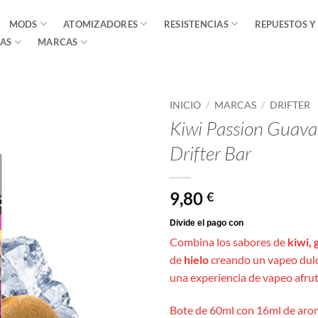
MODS
ATOMIZADORES
RESISTENCIAS
REPUESTOS Y
AS
MARCAS
INICIO
/
MARCAS
/
DRIFTER
Kiwi Passion Guava
Drifter Bar
9,80
€
Combina los sabores de
kiwi,
de
hielo
creando un vapeo dulce
una experiencia de vapeo afrut
Bote de 60ml con 16ml de arom