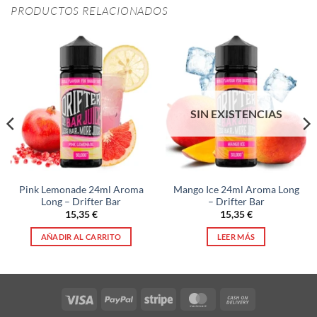
PRODUCTOS RELACIONADOS
SIN EXISTENCIAS
Pink Lemonade 24ml Aroma
Mango Ice 24ml Aroma Long
Long – Drifter Bar
– Drifter Bar
15,35
€
15,35
€
AÑADIR AL CARRITO
LEER MÁS
Visa
PayPal
Stripe
MasterCard
Cash
On