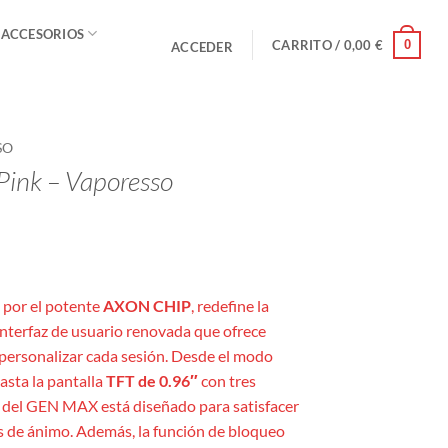
 ACCESORIOS
0
CARRITO /
0,00
€
ACCEDER
SO
ink – Vaporesso
por el potente
AXON CHIP
, redefine la
interfaz de usuario renovada que ofrece
personalizar cada sesión. Desde el modo
asta la pantalla
TFT de 0.96″
con tres
e del GEN MAX está diseñado para satisfacer
s de ánimo. Además, la función de bloqueo