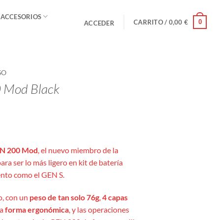
 ACCESORIOS
0
CARRITO /
0,00
€
ACCEDER
SO
 Mod Black
N 200 Mod
, el nuevo miembro de la
ara ser lo más ligero en kit de batería
ento como el GEN S.
o, con un
peso de tan solo 76g
,
4 capas
na
forma ergonómica
, y las operaciones