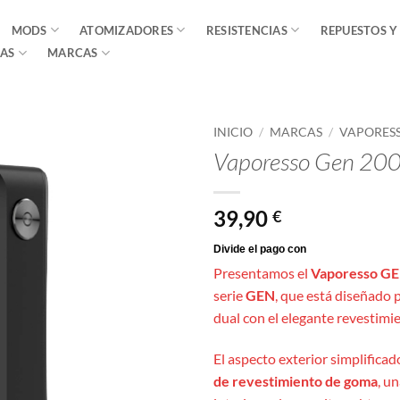
MODS
ATOMIZADORES
RESISTENCIAS
REPUESTOS Y
AS
MARCAS
INICIO
/
MARCAS
/
VAPORES
Vaporesso Gen 200
39,90
€
Presentamos el
Vaporesso
GE
serie
GEN
, que está diseñado p
dual con el elegante revestimi
El aspecto exterior simplificad
de revestimiento de goma
, u