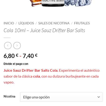
INICIO
/
LÍQUIDOS
/
SALES DE NICOTINA
/
FRUTALES
Cola 10ml – Juice Sauz Drifter Bar Salts
Rango
6,80
-
7,40
€
€
de
precios:
Juice Sauz Drifter Bar Salts Cola
.
Experimenta el auténtico
desde
sabor de la clásica
cola
, con su dulzura burbujeante en cada
6,80 €
vapeo.
hasta
7,40 €
Nicotina