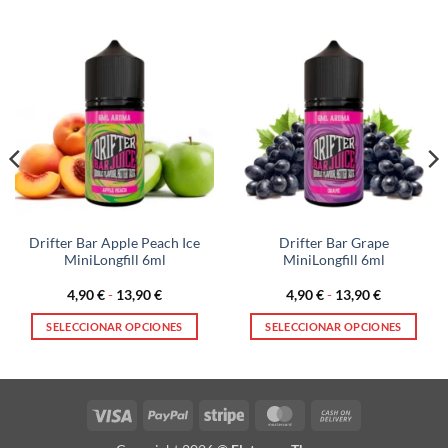
Drifter Bar Apple Peach Ice
Drifter Bar Grape
MiniLongfill 6ml
MiniLongfill 6ml
Rango
Rango
4,90
€
-
13,90
€
4,90
€
-
13,90
€
de
de
precios:
precios:
SELECCIONAR OPCIONES
SELECCIONAR OPCIONES
desde
desde
4,90 €
4,90 €
Este
Este
hasta
hasta
producto
producto
13,90 €
13,90 €
tiene
tiene
múltiples
múltiples
Visa
PayPal
Stripe
MasterCard
Cash
variantes.
variantes.
On