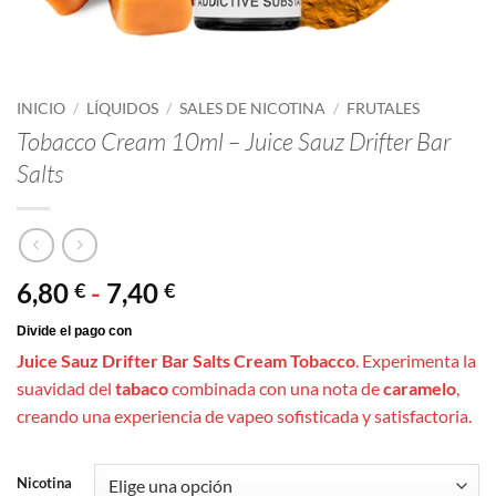
INICIO
/
LÍQUIDOS
/
SALES DE NICOTINA
/
FRUTALES
Tobacco Cream 10ml – Juice Sauz Drifter Bar
Salts
Rango
6,80
-
7,40
€
€
de
precios:
Juice Sauz Drifter Bar Salts Cream Tobacco
.
Experimenta la
desde
suavidad del
tabaco
combinada con una nota de
caramelo
,
6,80 €
creando una experiencia de vapeo sofisticada y satisfactoria.
hasta
7,40 €
Nicotina