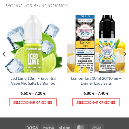
PRODUCTOS RELACIONADOS
Iced Lime 10ml – Essential
Lemon Tart 10ml 20/10mg –
Vape Nic Salts by Bombo
Dinner Lady Salts
Rango
Rango
6,60
€
-
7,20
€
6,80
€
-
7,40
€
de
de
precios:
precios:
SELECCIONAR OPCIONES
SELECCIONAR OPCIONES
desde
desde
6,60 €
6,80 €
Este
Este
hasta
hasta
producto
producto
7,20 €
7,40 €
tiene
tiene
múltiples
múltiples
Visa
PayPal
Stripe
MasterCard
Cash