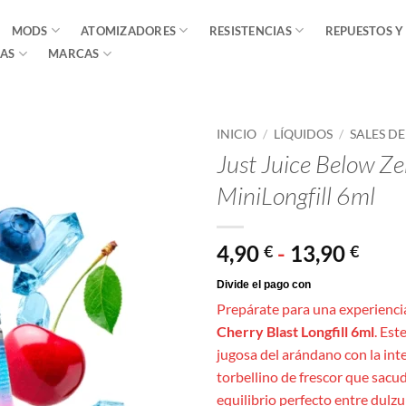
MODS
ATOMIZADORES
RESISTENCIAS
REPUESTOS Y
AS
MARCAS
INICIO
/
LÍQUIDOS
/
SALES D
Just Juice Below Ze
MiniLongfill 6ml
Ran
4,90
-
13,90
€
€
de
prec
Prepárate para una experienci
desd
Cherry Blast Longfill 6ml
. Est
4,90
jugosa del arándano con la int
hast
torbellino de frescor que sacu
13,9
equilibrio perfecto entre dulzu