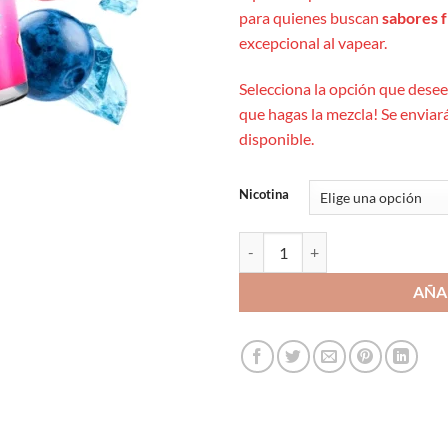
para quienes buscan
sabores f
excepcional al vapear.
Selecciona la opción que desees
que hagas la mezcla! Se enviará
disponible.
Nicotina
Just Juice Below Zero Blue Cherry
AÑA