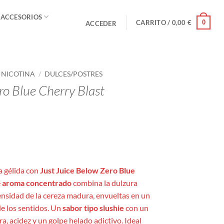
 ACCESORIOS
0
CARRITO /
0,00
€
ACCEDER
E NICOTINA
/
DULCES/POSTRES
ro Blue Cherry Blast
go
ios:
a gélida con
Just Juice Below Zero Blue
e
e
aroma concentrado
combina la dulzura
 €
ensidad de la cereza madura, envueltas en un
a
de los sentidos. Un
sabor tipo slushie
con un
0 €
ra, acidez y un golpe helado adictivo. Ideal