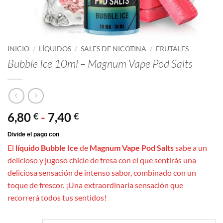
INICIO
/
LÍQUIDOS
/
SALES DE NICOTINA
/
FRUTALES
Bubble Ice 10ml – Magnum Vape Pod Salts
Rango
6,80
-
7,40
€
€
de
precios:
El
líquido Bubble Ice
de
Magnum Vape Pod Salts
sabe a un
desde
delicioso y jugoso chicle de fresa con el que sentirás una
6,80 €
deliciosa sensación de intenso sabor, combinado con un
hasta
toque de frescor. ¡Una extraordinaria sensación que
7,40 €
recorrerá todos tus sentidos!