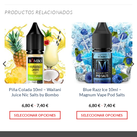
PRODUCTOS RELACIONADOS
Piña Colada 10ml – Wailani
Blue Razz Ice 10ml –
Juice Nic Salts by Bombo
Magnum Vape Pod Salts
Rango
Rango
6,80
€
-
7,40
€
6,80
€
-
7,40
€
de
de
precios:
precios:
SELECCIONAR OPCIONES
SELECCIONAR OPCIONES
desde
desde
6,80 €
6,80 €
Este
Este
hasta
hasta
producto
producto
7,40 €
7,40 €
tiene
tiene