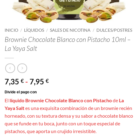
INICIO
/
LÍQUIDOS
/
SALES DE NICOTINA
/
DULCES/POSTRES
Brownie Chocolate Blanco con Pistacho 10ml –
La Yaya Salt
Rango
7,35
-
7,95
€
€
de
precios:
El
líquido Brownie Chocolate Blanco con Pistacho
de
La
desde
Yaya Salt
es una exquisita combinación de un brownie recién
7,35 €
horneado, con su textura densa y su sabor a chocolate blanco
hasta
que se funde en tu boca, junto con un toque especial de
7,95 €
pistachos, que aporta un crujido irresistible.