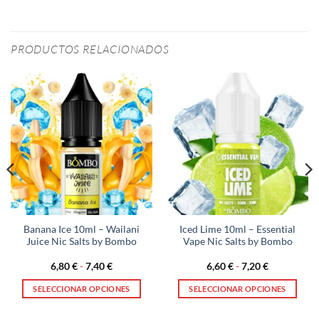
PRODUCTOS RELACIONADOS
Banana Ice 10ml – Wailani
Iced Lime 10ml – Essential
Juice Nic Salts by Bombo
Vape Nic Salts by Bombo
Rango
Rango
6,80
€
-
7,40
€
6,60
€
-
7,20
€
de
de
precios:
precios:
SELECCIONAR OPCIONES
SELECCIONAR OPCIONES
desde
desde
6,80 €
6,60 €
Este
Este
hasta
hasta