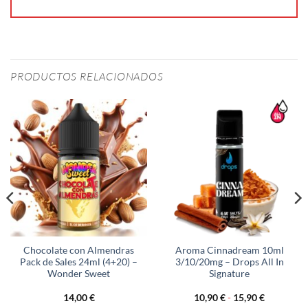
PRODUCTOS RELACIONADOS
Chocolate con Almendras
Aroma Cinnadream 10ml
Pack de Sales 24ml (4+20) –
3/10/20mg – Drops All In
Wonder Sweet
Signature
Rango
14,00
€
10,90
€
-
15,90
€
de