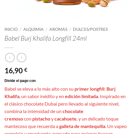
INICIO
/
ALQUIMIA
/
AROMAS
/
DULCES/POSTRES
Babel Burj Khalifa Longfill 24ml
16,90
€
Babel se eleva a lo más alto con su
primer longfill
:
Burj
Khalifa
, un sabor inédito y en
edición limitada
. Inspirado en
el clásico chocolate Dubai pero llevado al siguiente nivel,
combina la intensidad de un
chocolate
cremoso
con
pistacho
y
cacahuete
, y un delicado toque
mantecoso que recuerda a
galleta de mantequilla
. Un vapeo
complejo y envolvente, pensado para quienes buscan