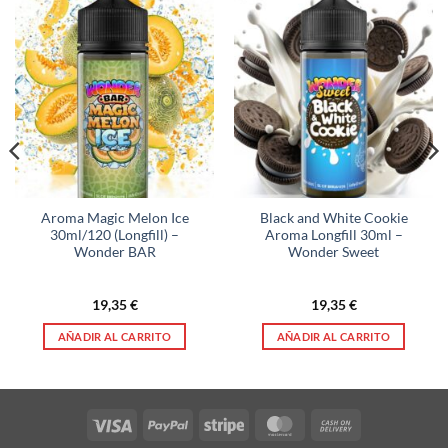
Aroma Magic Melon Ice
Black and White Cookie
30ml/120 (Longfill) –
Aroma Longfill 30ml –
Wonder BAR
Wonder Sweet
19,35
€
19,35
€
AÑADIR AL CARRITO
AÑADIR AL CARRITO
Visa
PayPal
Stripe
MasterCard
Cash
On