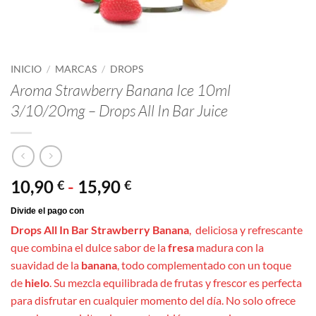
INICIO
/
MARCAS
/
DROPS
Aroma Strawberry Banana Ice 10ml
3/10/20mg – Drops All In Bar Juice
Rango
10,90
-
15,90
€
€
de
precios:
Drops All In Bar Strawberry Banana
, deliciosa y refrescante
desde
que combina el dulce sabor de la
fresa
madura con la
10,90 €
suavidad de la
banana
, todo complementado con un toque
hasta
de
hielo
. Su mezcla equilibrada de frutas y frescor es perfecta
15,90 €
para disfrutar en cualquier momento del día. No solo ofrece