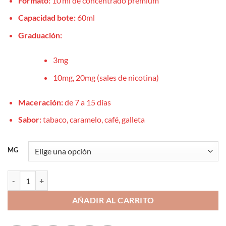
Formato:
10 ml de concentrado premium
Capacidad bote:
60ml
Graduación:
3mg
10mg, 20mg (sales de nicotina)
Maceración:
de 7 a 15 días
Sabor:
tabaco, caramelo, café, galleta
MG
Aroma Strawberry Banana Ice 10ml 3/10/20mg - Drops All In Bar Juic
AÑADIR AL CARRITO