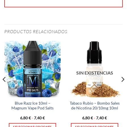
PRODUCTOS RELACIONADOS
SIN EXISTENCIAS
Blue Razz Ice 10ml –
Tabaco Rubio – Bombo Sales
Magnum Vape Pod Salts
de Nicotina 20/10mg 10ml
Rango
Rango
6,80
€
-
7,40
€
6,80
€
-
7,40
€
de
de
precios:
precios:
SELECCIONAR OPCIONES
SELECCIONAR OPCIONES