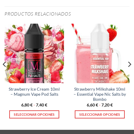
PRODUCTOS RELACIONADOS
Strawberry Ice Cream 10ml
Strawberry Milkshake 10ml
– Magnum Vape Pod Salts
– Essential Vape Nic Salts by
Bombo
Rango
Rango
6,80
€
-
7,40
€
6,60
€
-
7,20
€
de
de
precios:
precios:
SELECCIONAR OPCIONES
SELECCIONAR OPCIONES
desde
desde
6,80 €
6,60 €
Este
Este
hasta
hasta
producto
producto
7,40 €
7,20 €
tiene
tiene