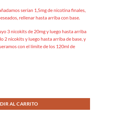
añadamos serían 1,5mg de nicotina finales,
eseados, rellenar hasta arriba con base.
uyo 3 nicokits de 20mg y luego hasta arriba
o 2 nicokits y luego hasta arriba de base, y
queramos con el límite de los 120ml de
 - Drifter Bar cantidad
DIR AL CARRITO