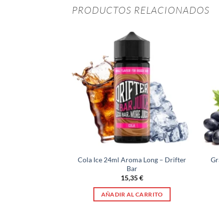
PRODUCTOS RELACIONADOS
STENCIAS
Red 10ml – Nova
Cola Ice 24ml Aroma Long – Drifter
Gr
uides
Bar
30
€
15,35
€
R MÁS
AÑADIR AL CARRITO