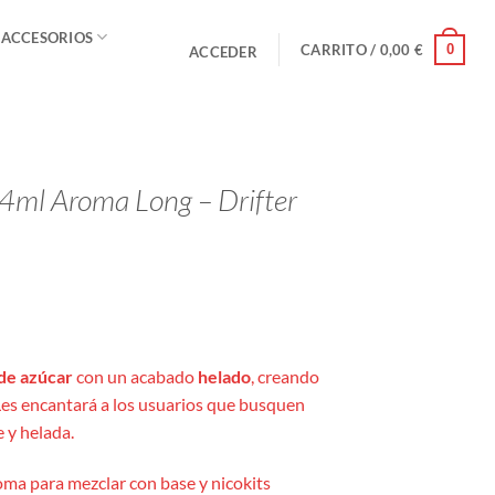
 ACCESORIOS
0
CARRITO /
0,00
€
ACCEDER
4ml Aroma Long – Drifter
de azúcar
con un acabado
helado
, creando
Les encantará a los usuarios que busquen
 y helada.
ma para mezclar con base y nicokits