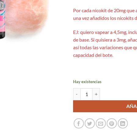
Por cada nicokit de 20mg que 
una vez añadidos los nicokits d
EJ: quiero vapear a 4,5mg, incl
de base. Si quisiera a 3mg, añad
así todas las variaciones que 
capacidad del bote.
Hay existencias
Cotton Candy Ice 24ml Aroma Long
AÑA