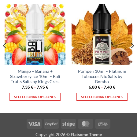
Mango + Banana +
Pompeii 10ml – Platinum
Strawberry Ice 10ml – Bali
Tobaccos Nic Salts by
Fruits Salts by Kings Crest
Bombo
Rango
Rango
7,35
€
-
7,95
€
6,80
€
-
7,40
€
de
de
precios:
precios:
SELECCIONAR OPCIONES
SELECCIONAR OPCIONES
desde
desde
7,35 €
6,80 €
Este
Este
hasta
hasta
producto
producto
7,95 €
7,40 €
tiene
tiene
múltiples
múltiples
Visa
PayPal
Stripe
MasterCard
Cash
variantes.
variantes.
On
Copyright 2026 ©
Flatsome Theme
Las
Las