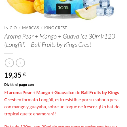
INICIO
/
MARCAS
/
KING CREST
Aroma Pear + Mango + Guava Ice 30ml/120
(Longfill) – Bali Fruits by Kings Crest
19,35
€
El
aroma Pear + Mango + Guava Ice
de
Bali Fruits by Kings
Crest
en formato Longfill, es irresistible por su sabor a pera
con mango y guayaba, sobre un toque de frescor. ¡Un batido
tropical que te enamorará!
Bote de 120ml con 30ml de aroma para mezclar con base y