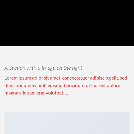
A Section with a Image on the right
Lorem ipsum dolor sit amet, consectetuer adipiscing elit, sed
diam nonummy nibh euismod tincidunt ut laoreet dolore
magna aliquam erat volutpat….