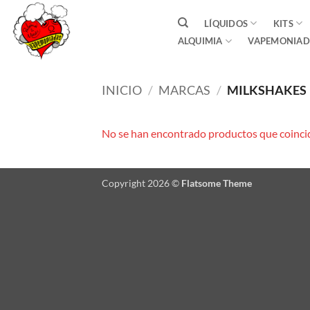
Saltar
LÍQUIDOS
KITS
al
ALQUIMIA
VAPEMONIAD
contenido
INICIO
/
MARCAS
/
MILKSHAKES
No se han encontrado productos que coincid
Copyright 2026 ©
Flatsome Theme