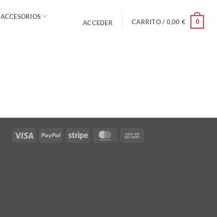
 ACCESORIOS
0
CARRITO /
0,00
€
ACCEDER
Visa
PayPal
Stripe
MasterCard
Cash
On
Delivery