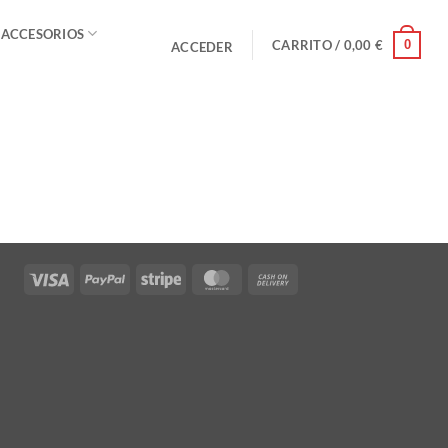
 ACCESORIOS
0
CARRITO /
0,00
€
ACCEDER
Visa
PayPal
Stripe
MasterCard
Cash
On
Delivery