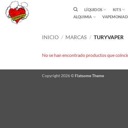
Saltar
LÍQUIDOS
KITS
al
ALQUIMIA
VAPEMONIAD
contenido
INICIO
/
MARCAS
/
TURYVAPER
No se han encontrado productos que coincid
Copyright 2026 ©
Flatsome Theme