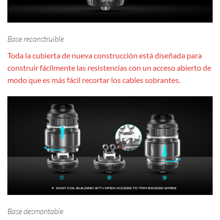
Base reconstruible
Toda la cubierta de nueva construcción está diseñada para
construir fácilmente las resistencias con un acceso abierto de
modo que es más fácil recortar los cables sobrantes.
Base desmontable