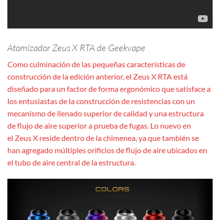
Atomizador Zeus X RTA de Geekvape
Como culminación de las pequeñas características de
construcción de la edición anterior, el Zeus X RTA está
diseñado para un factor de forma ergonómico que satisface a
los entusiastas de la construcción de resistencias con un
mecanismo de llenado superior de calidad y una estructura
de flujo de aire superior a prueba de fugas. Lo nuevo en
el Zeus X reside dentro de la chimenea, ya que también se
han agregado múltiples orificios de flujo de aire ubicados en
el tubo de aire central de la estructura.