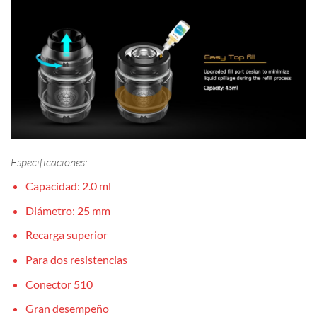
Especificaciones:
Capacidad: 2.0 ml
Diámetro: 25 mm
Recarga superior
Para dos resistencias
Conector 510
Gran desempeño