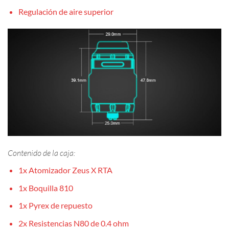
Regulación de aire superior
Contenido de la caja:
1x Atomizador Zeus X RTA
1x Boquilla 810
1x Pyrex de repuesto
2x Resistencias N80 de 0.4 ohm