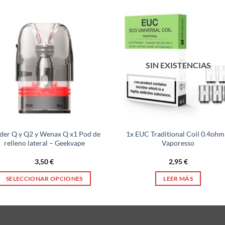
SIN EXISTENCIAS
der Q y Q2 y Wenax Q x1 Pod de
1x EUC Traditional Coil 0.4ohm
relleno lateral – Geekvape
Vaporesso
3,50
€
2,95
€
SELECCIONAR OPCIONES
LEER MÁS
Este
producto
tiene