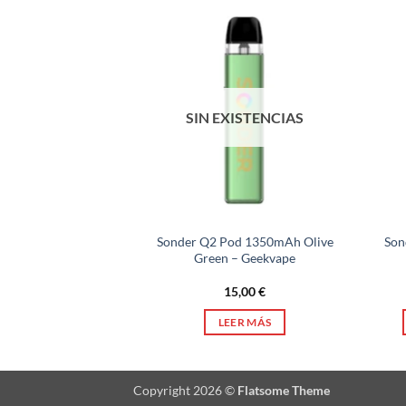
SIN EXISTENCIAS
Sonder Q2 Pod 1350mAh Olive
Son
B – Geekvape
Green – Geekvape
00
€
15,00
€
AR OPCIONES
LEER MÁS
Este
producto
tiene
Copyright 2026 ©
Flatsome Theme