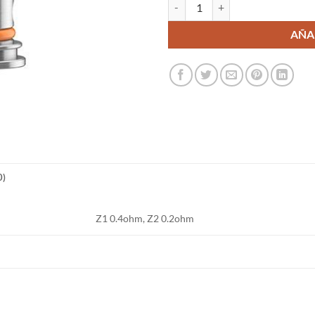
Aegis Pod Coil 0.6ohm - Geekvape
AÑA
0)
Z1 0.4ohm, Z2 0.2ohm