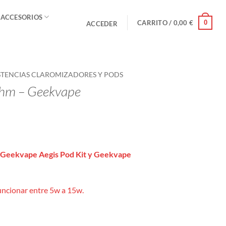
 ACCESORIOS
0
CARRITO /
0,00
€
ACCEDER
STENCIAS CLAROMIZADORES Y PODS
ohm – Geekvape
Geekvape Aegis Pod Kit y Geekvape
uncionar entre 5w a 15w.