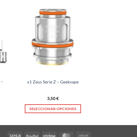
 –
x1 Zeus Serie Z – Geekvape
3,50
€
SELECCIONAR OPCIONES
Este
producto
tiene
Visa
PayPal
Stripe
MasterCard
Cash