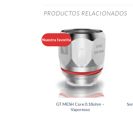
PRODUCTOS RELACIONADOS
Nuestra favorita
GT MESH Core 0.18ohm –
So
B – Geekvape
Vaporesso