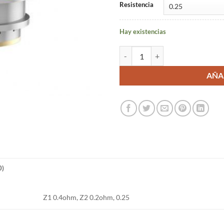
Resistencia
Hay existencias
x1 Zeus Serie Z - Geekvape canti
AÑA
0)
Z1 0.4ohm, Z2 0.2ohm, 0.25