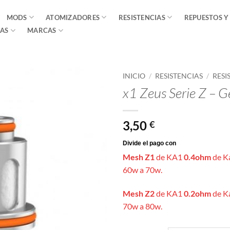
MODS
ATOMIZADORES
RESISTENCIAS
REPUESTOS Y
AS
MARCAS
INICIO
/
RESISTENCIAS
/
RESI
x1 Zeus Serie Z – 
3,50
€
Mesh Z1
de KA1
0.4ohm
de Ka
60w a 70w.
Mesh Z2
de KA1
0.2ohm
de K
70w a 80w.