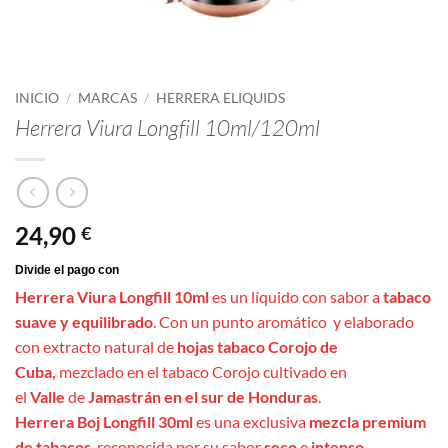
INICIO
/
MARCAS
/
HERRERA ELIQUIDS
Herrera Viura Longfill 10ml/120ml
24,90
€
Herrera Viura Longfill 10ml
es un líquido con sabor a
tabaco
suave y equilibrado
. Con un punto aromático y elaborado
con extracto natural de
hojas tabaco Corojo de
Cuba,
mezclado en el tabaco Corojo cultivado en
el
Valle
de
Jamastrán en el sur de Honduras
.
Herrera Boj Longfill 30ml
es una exclusiva
mezcla premium
de tabacos
, reconocida por su sabor
seco
e
intenso
.