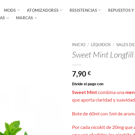
MODS
ATOMIZADORES
RESISTENCIAS
REPUESTOS Y
AS
MARCAS
INICIO
/
LÍQUIDOS
/
SALES D
Sweet Mint Longfill
7,90
€
Sweet Mint
combina una
men
que aporta claridad y suavidad
Bote de 60ml con 5ml de aroma
Por cada nicokit de 20mg que 
una vez añadidos los nicokits d