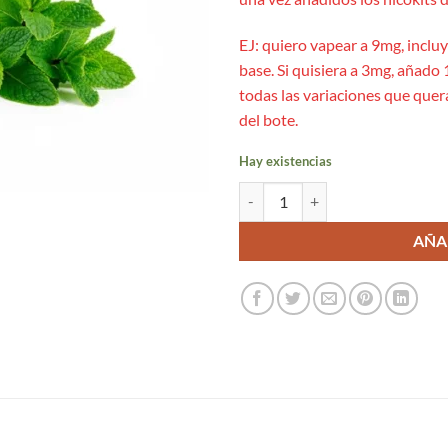
EJ: quiero vapear a 9mg, inclu
base. Si quisiera a 3mg, añado 1
todas las variaciones que quer
del bote.
Hay existencias
Sweet Mint Longfill 5ml/60 - Drif
AÑA