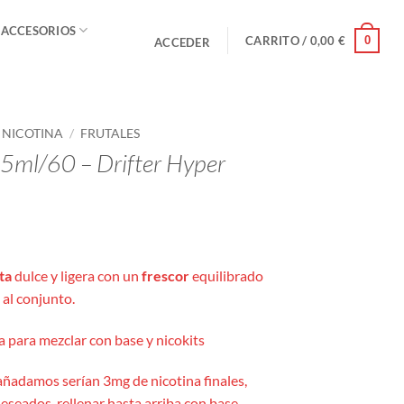
 ACCESORIOS
0
CARRITO /
0,00
€
ACCEDER
E NICOTINA
/
FRUTALES
 5ml/60 – Drifter Hyper
ta
dulce y ligera con un
frescor
equilibrado
 al conjunto.
 para mezclar con base y nicokits
añadamos serían 3mg de nicotina finales,
eseados, rellenar hasta arriba con base.