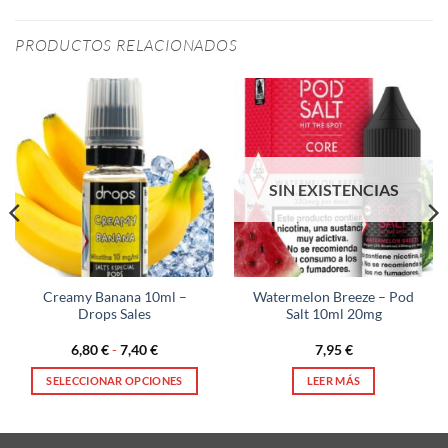
PRODUCTOS RELACIONADOS
SIN EXISTENCIAS
Creamy Banana 10ml –
Watermelon Breeze – Pod
Drops Sales
Salt 10ml 20mg
Rango
6,80
€
-
7,40
€
7,95
€
de
precios:
SELECCIONAR OPCIONES
LEER MÁS
desde
6,80 €
Este
hasta
producto
7,40 €
tiene