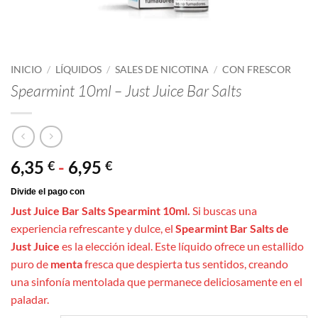
INICIO
/
LÍQUIDOS
/
SALES DE NICOTINA
/
CON FRESCOR
Spearmint 10ml – Just Juice Bar Salts
Rango
6,35
-
6,95
€
€
de
precios:
Just Juice Bar Salts Spearmint 10ml.
Si buscas una
desde
experiencia refrescante y dulce, el
Spearmint Bar Salts de
6,35 €
Just Juice
es la elección ideal. Este líquido ofrece un estallido
hasta
puro de
menta
fresca que despierta tus sentidos, creando
6,95 €
una sinfonía mentolada que permanece deliciosamente en el
paladar.