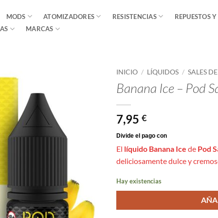
MODS
ATOMIZADORES
RESISTENCIAS
REPUESTOS Y
AS
MARCAS
INICIO
/
LÍQUIDOS
/
SALES D
Banana Ice – Pod 
7,95
€
El
líquido Banana Ice
de
Pod S
deliciosamente dulce y cremoso,
Hay existencias
AÑA