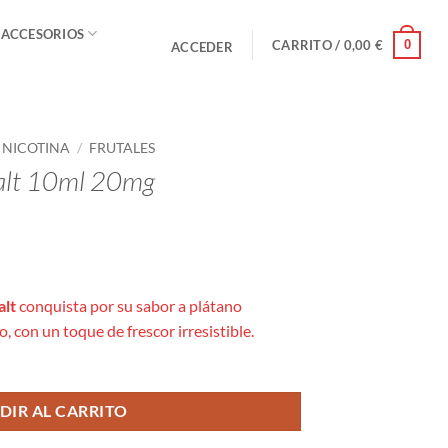
 ACCESORIOS
0
CARRITO /
0,00
€
ACCEDER
E NICOTINA
/
FRUTALES
Salt 10ml 20mg
alt
conquista por su sabor a plátano
 con un toque de frescor irresistible.
DIR AL CARRITO