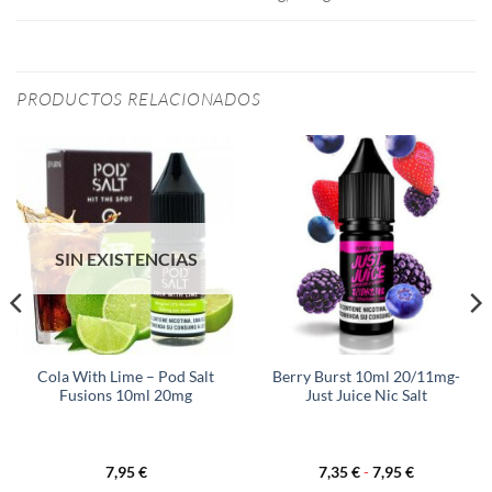
PRODUCTOS RELACIONADOS
SIN EXISTENCIAS
Cola With Lime – Pod Salt
Berry Burst 10ml 20/11mg-
Fusions 10ml 20mg
Just Juice Nic Salt
Rango
7,95
€
7,35
€
-
7,95
€
de