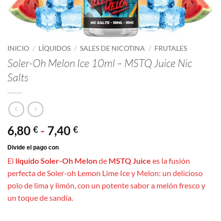
INICIO
/
LÍQUIDOS
/
SALES DE NICOTINA
/
FRUTALES
Soler-Oh Melon Ice 10ml – MSTQ Juice Nic
Salts
Rango
6,80
-
7,40
€
€
de
precios:
El
líquido Soler-Oh Melon
de
MSTQ Juice
es la fusión
desde
perfecta de Soler-oh Lemon Lime Ice y Melon: un delicioso
6,80 €
polo de lima y limón, con un potente sabor a melón fresco y
hasta
un toque de sandía.
7,40 €