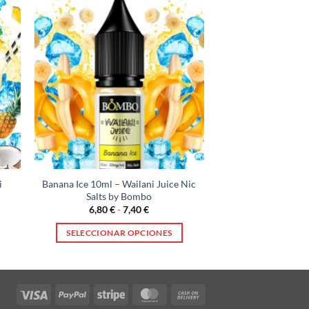
i
Banana Ice 10ml – Wailani Juice Nic
Salts by Bombo
Rango
6,80
€
-
7,40
€
de
precios:
SELECCIONAR OPCIONES
desde
6,80 €
Este
hasta
producto
7,40 €
tiene
Visa
PayPal
Stripe
MasterCard
Cash
múltiples