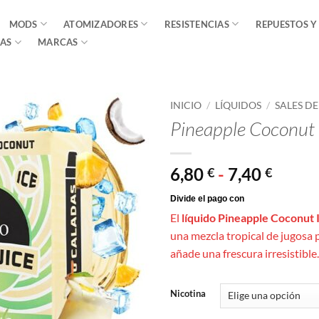
MODS
ATOMIZADORES
RESISTENCIAS
REPUESTOS Y
AS
MARCAS
INICIO
/
LÍQUIDOS
/
SALES D
Pineapple Coconut 
Rang
6,80
-
7,40
€
€
de
precio
El
líquido Pineapple Coconut 
desde
una mezcla tropical de jugosa 
6,80 €
añade una frescura irresistible.
hasta
7,40 €
Nicotina