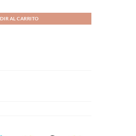
bo Bar Juice cantidad
DIR AL CARRITO