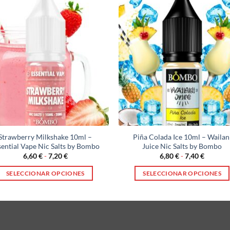
Strawberry Milkshake 10ml –
Piña Colada Ice 10ml – Wailan
sential Vape Nic Salts by Bombo
Juice Nic Salts by Bombo
Rango
Rango
6,60
€
-
7,20
€
6,80
€
-
7,40
€
de
de
precios:
precios:
SELECCIONAR OPCIONES
SELECCIONAR OPCIONES
desde
desde
6,60 €
6,80 €
Este
Este
hasta
hasta
producto
producto
7,20 €
7,40 €
tiene
tiene
múltiples
múltiples