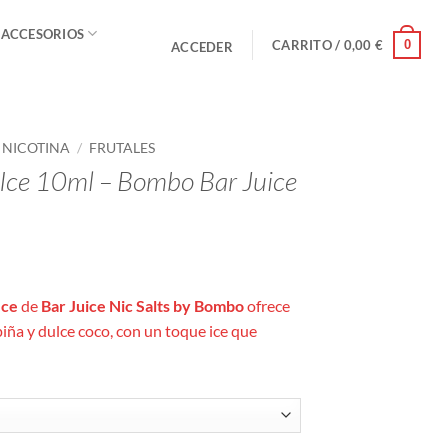
 ACCESORIOS
0
CARRITO /
0,00
€
ACCEDER
E NICOTINA
/
FRUTALES
Ice 10ml – Bombo Bar Juice
o
s:
Ice
de
Bar Juice Nic Salts by Bombo
ofrece
piña y dulce coco, con un toque ice que