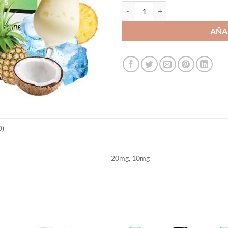
Pineapple Coconut Ice 10ml - Bom
AÑA
0)
20mg, 10mg