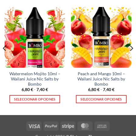
Watermelon Mojito 10ml –
Peach and Mango 10ml –
Wailani Juice Nic Salts by
Wailani Juice Nic Salts by
Bombo
Bombo
Rango
Rango
6,80
€
-
7,40
€
6,80
€
-
7,40
€
de
de
precios:
precios:
SELECCIONAR OPCIONES
SELECCIONAR OPCIONES
desde
desde
6,80 €
6,80 €
Este
Este
hasta
hasta
producto
producto
7,40 €
7,40 €
tiene
tiene
múltiples
múltiples
Visa
PayPal
Stripe
MasterCard
Cash
variantes.
variantes.
On