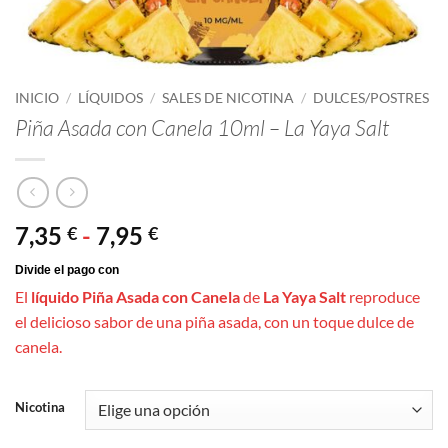
INICIO
/
LÍQUIDOS
/
SALES DE NICOTINA
/
DULCES/POSTRES
Piña Asada con Canela 10ml – La Yaya Salt
Rango
7,35
-
7,95
€
€
de
precios:
El
líquido Piña Asada con Canela
de
La Yaya Salt
reproduce
desde
el delicioso sabor de una piña asada, con un toque dulce de
7,35 €
canela.
hasta
7,95 €
Nicotina