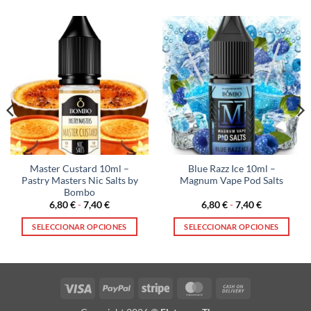
Master Custard 10ml –
Blue Razz Ice 10ml –
Pastry Masters Nic Salts by
Magnum Vape Pod Salts
Bombo
Rango
Rango
6,80
€
-
7,40
€
6,80
€
-
7,40
€
de
de
precios:
precios:
SELECCIONAR OPCIONES
SELECCIONAR OPCIONES
desde
desde
6,80 €
6,80 €
Este
Este
hasta
hasta
producto
producto
7,40 €
7,40 €
tiene
tiene
múltiples
múltiples
Visa
PayPal
Stripe
MasterCard
Cash
variantes.
variantes.
On