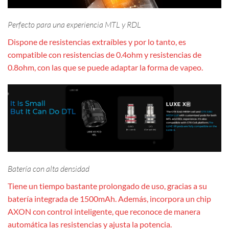
Perfecto para una experiencia MTL y RDL
Dispone de resistencias extraíbles y por lo tanto, es
compatible con resistencias de 0.4ohm y resistencias de
0.8ohm, con las que se puede adaptar la forma de vapeo.
Batería con alta densidad
Tiene un tiempo bastante prolongado de uso, gracias a su
batería integrada de 1500mAh. Además, incorpora un chip
AXON con control inteligente, que reconoce de manera
automática las resistencias y ajusta la potencia.