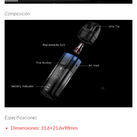
Composición
Especificaciones:
Dimensiones: 31.6×21.6x98mm